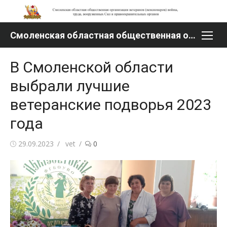
Перейти
к
содержимому
Смоленская областная общественная организация ветеранов (пенсионеров) войны, труда, вооруженных Сил и правоохранительных органов
В Смоленской области
выбрали лучшие
ветеранские подворья 2023
года
Опубликовано
Автор
29.09.2023
vet
0