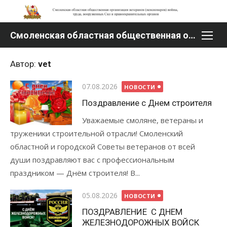
Перейти
к
содержимому
Смоленская областная общественная организация ветеранов (пенсионеров) войны, труда, вооруженных Сил и правоохранительных органов
Автор:
vet
Опубликовано
07.08.2026
НОВОСТИ
Поздравление с Днем строителя
Уважаемые смоляне, ветераны и
труженики строительной отрасли! Смоленский
областной и городской Советы ветеранов от всей
души поздравляют вас с профессиональным
праздником — Днём строителя! В...
Опубликовано
05.08.2026
НОВОСТИ
ПОЗДРАВЛЕНИE С ДНЕМ
ЖЕЛЕЗНОДОРОЖНЫХ ВОЙСК