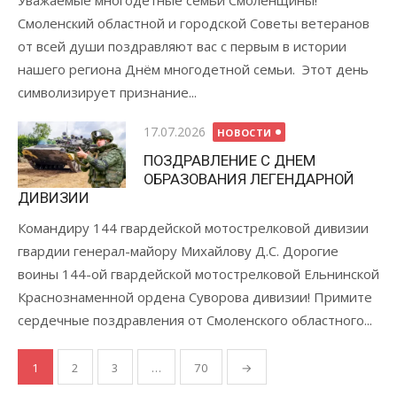
Уважаемые многодетные семьи Смоленщины!
Смоленский областной и городской Советы ветеранов
от всей души поздравляют вас с первым в истории
нашего региона Днём многодетной семьи. Этот день
символизирует признание...
Опубликовано
17.07.2026
НОВОСТИ
ПОЗДРАВЛЕНИЕ С ДНЕМ
ОБРАЗОВАНИЯ ЛЕГЕНДАРНОЙ
ДИВИЗИИ
Командиру 144 гвардейской мотострелковой дивизии
гвардии генерал-майору Михайлову Д.С. Дорогие
воины 144-ой гвардейской мотострелковой Ельнинской
Краснознаменной ордена Суворова дивизии! Примите
сердечные поздравления от Смоленского областного...
Пагинация
1
2
3
…
70
→
записей