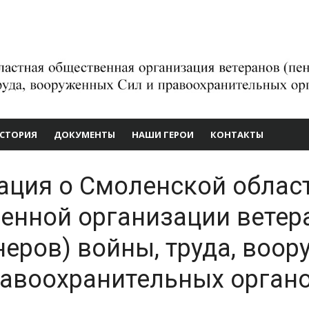
СТОРИЯ
ДОКУМЕНТЫ
НАШИ ГЕРОИ
КОНТАКТЫ
йны,
ых
ция о Смоленской облас
енной организации ветер
ных
неров) войны, труда, воо
равоохранительных орган