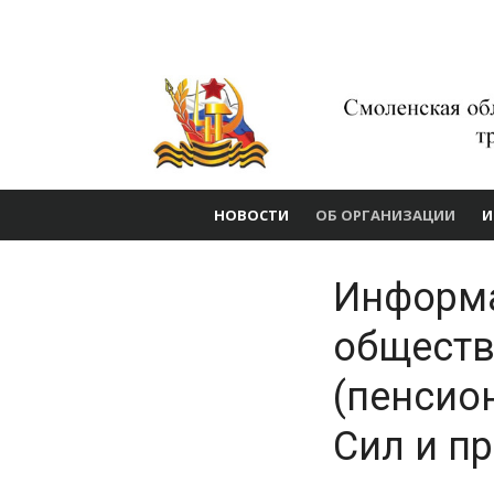
Перейти
Смоленская
к
содержимому
областная
общественная
организация
ветеранов
НОВОСТИ
ОБ ОРГАНИЗАЦИИ
И
(пенсионеров) во
труда, вооруженн
Информа
Сил и
обществ
правоохранитель
(пенсио
органов
Сил и п