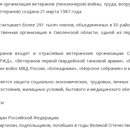
я организация ветеранов (пенсионеров) войны, труда, воо
етеранов) создана 21 марта 1987 года.
считывает более 291 тысяч членов, объединенных в 30 райо
ственная организация в Смоленской области, одной из п
еранов входят и отраслевые ветеранские организации: С
РЖД», «Ветеранов первой гвардейской танковой армии», «
их войск МВД России, «Блокадники», «Морское собрание» и м
яется защита социально-экономических, трудовых, личных 
состояния, жилищных условий, бытового и медицинского обе
и:
дан Российской Федерации;
партизан, подпольщиков, погибших в годы Великой Отечеств