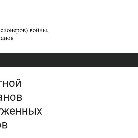
тной
анов
руженных
ов