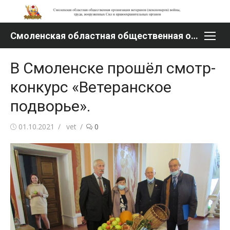
Перейти
к
содержимому
Смоленская областная общественная организация ветеранов (пенсионеров) войны, труда, вооруженных Сил и правоохранительных органов
В Смоленске прошёл смотр-
конкурс «Ветеранское
подворье».
Опубликовано
Автор
01.10.2021
vet
0