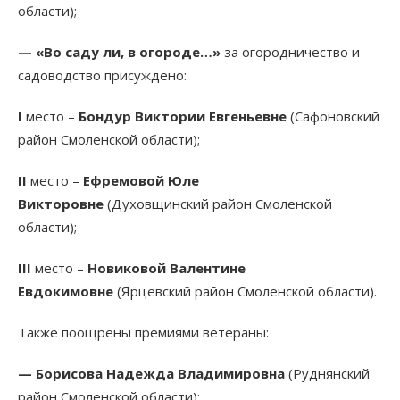
области);
— «Во саду ли, в огороде…»
за огородничество и
садоводство присуждено:
I
место –
Бондур Виктории Евгеньевне
(Сафоновский
район Смоленской области);
II
место –
Ефремовой Юле
Викторовне
(Духовщинский район Смоленской
области);
III
место –
Новиковой Валентине
Евдокимовне
(Ярцевский район Смоленской области).
Также поощрены премиями ветераны:
— Борисова Надежда Владимировна
(Руднянский
район Смоленской области);