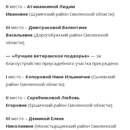
II
место –
Атаманкиной Лидии
Ивановне
(Шумячский район Смоленской области);
III
место –
Дмитраковой Валентине
Васильевне
(Дорогобужский район Смоленской
области);
— «Лучшее ветеранское подворье»
— за
благоустройство приусадебного участка присуждено:
I
место –
Копоровой Нине Ильиничне
(Сычевский
район Смоленской области);
II
место –
Скребенковой Любовь
Егоровне
(Ершичский район Смоленской области);
III
место –
Деминой Елене
Николаевне
(Монастырщинский район Смоленской