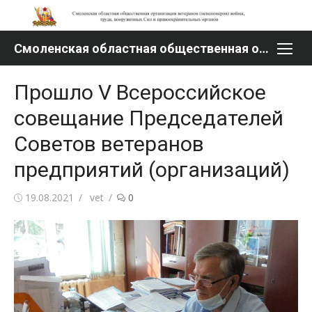
Перейти
к
содержимому
Смоленская областная общественная организация ветеранов (пенсионеров) войны, труда, вооруженных Сил и правоохранительных органов
Прошло V Всероссийское
совещание Председателей
Советов ветеранов
предприятий (организаций)
Опубликовано
Автор
19.08.2021
vet
0