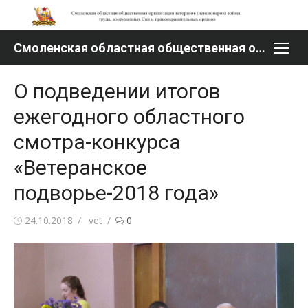
Перейти
к
содержимому
Смоленская областная общественная организация ветеранов (пенсионеров) войны, труда, вооруженных Сил и правоохранительных органов
О подведении итогов
ежегодного областного
смотра-конкурса
«Ветеранское
подворье-2018 года»
Опубликовано
Автор
24.10.2018
vet
0