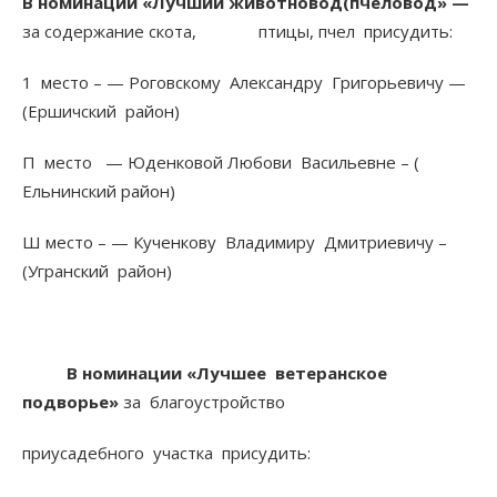
В номинации «Лучший животновод(пчеловод» —
за содержание скота, птицы, пчел присудить:
1 место – — Роговскому Александру Григорьевичу —
(Ершичский район)
П место — Юденковой Любови Васильевне – (
Ельнинский район)
Ш место – — Кученкову Владимиру Дмитриевичу –
(Угранский район)
В номинации «Лучшее ветеранское
подворье»
за благоустройство
приусадебного участка присудить: