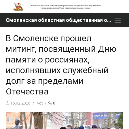
Перейти
к
содержимому
Смоленская областная общественная организация ветеранов (пенсионеров) войны, труда, вооруженных Сил и правоохранительных органов
В Смоленске прошел
митинг, посвященный Дню
памяти о россиянах,
исполнявших служебный
долг за пределами
Отечества
Опубликовано
Автор
15.02.2026
vet
0