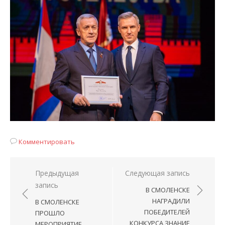
Комментировать
Навигация
Предыдущая
Следующая запись
запись
по
В СМОЛЕНСКЕ
записям
НАГРАДИЛИ
В СМОЛЕНСКЕ
ПОБЕДИТЕЛЕЙ
ПРОШЛО
КОНКУРСА ЗНАНИЕ
МЕРОПРИЯТИЕ