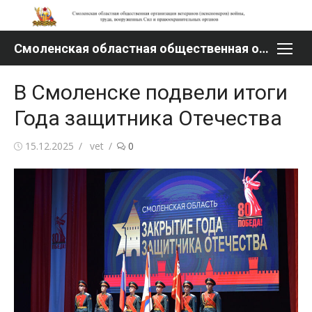
Перейти
к
содержимому
Смоленская областная общественная организация ветеранов (пенсионеров) войны, труда, вооруженных Сил и правоохранительных органов
В Смоленске подвели итоги
Года защитника Отечества
Опубликовано
Автор
15.12.2025
vet
0