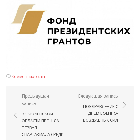
Комментировать
Навигация
Предыдущая
Следующая запись
запись
по
ПОЗДРАВЛЕНИЕ С
записям
ДНЕМ ВОЕННО-
В СМОЛЕНСКОЙ
ВОЗДУШНЫХ СИЛ
ОБЛАСТИ ПРОШЛА
ПЕРВАЯ
СПАРТАКИАДА СРЕДИ