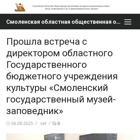
Перейти
к
содержимому
Смоленская областная общественная организация ветеранов (пенсионеров) войны, труда, вооруженных Сил и правоохранительных органов
Прошла встреча с
директором областного
Государственного
бюджетного учреждения
культуры «Смоленский
государственный музей-
заповедник»
Опубликовано
Автор
06.08.2025
vet
0