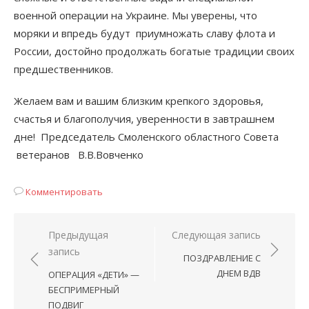
военной операции на Украине. Мы уверены, что
моряки и впредь будут приумножать славу флота и
России, достойно продолжать богатые традиции своих
предшественников.
Желаем вам и вашим близким крепкого здоровья,
счастья и благополучия, уверенности в завтрашнем
дне! Председатель Смоленского областного Совета
ветеранов В.В.Вовченко
Комментировать
Навигация
Предыдущая
Следующая запись
запись
по
ПОЗДРАВЛЕНИЕ С
записям
ДНЕМ ВДВ
ОПЕРАЦИЯ «ДЕТИ» —
БЕСПРИМЕРНЫЙ
ПОДВИГ