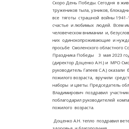
Скоро День Победы. Сегодня в жи
тружеников тыла, узников, блокад
все тяготы страшной войны 1941-1
счастье и любимых людей. Всем им
человеческом внимании и, безусло
них одинокопроживающие и нужда
просьбе Смоленского областного С
Праздника Победы 3 мая 2023 го
(директор Доценко А.Н.) и МРО См
руководитель Гапеев С.А.) оказал
пожилого возраста, вручили средс
наборы и цветы. Председатель об
Владимирович поздравил участник
поблагодарил руководителей ком
пожилого возраста.
Доценко А.Н. тепло поздравил вет
здоровья и благополучия.