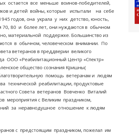
вых остается все меньше воинов-победителей,
ников и детей войны, которые испытали на себе
945 годов, она украла у них детство, юность,
 70, 80 и более лет, они нуждаются в обычном
вно, материальной поддержке. Большинство из
ются в обычном, человеческом внимании. По
овета ветеранов в преддверии великого
да ООО «Реабилитационный Центр «Спектр»
оленское общество сознания Кришны(
и благотворительную помощь ветеранам и людям
тва технической реабилитации, продуктовые
ластного Совета ветеранов Вовченко Виталий
ов мероприятия с Великим праздником,
паний за неравнодушное отношение к людям
еранов с предстоящим праздником, пожелал им