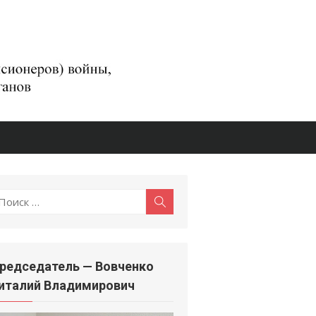
оиск
Поиск
:
редседатель — Вовченко
италий Владимирович