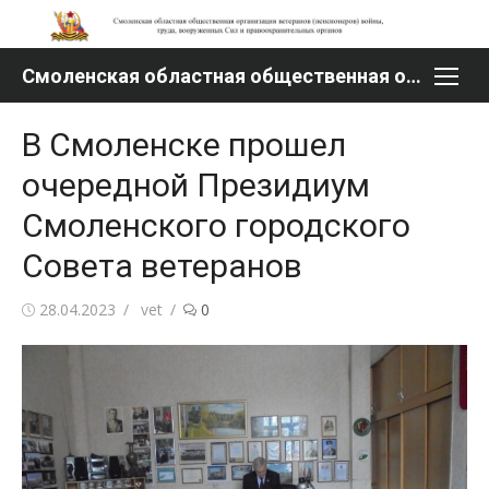
Перейти
к
содержимому
Смоленская областная общественная организация ветеранов (пенсионеров) войны, труда, вооруженных Сил и правоохранительных органов
В Смоленске прошел
очередной Президиум
Смоленского городского
Совета ветеранов
Опубликовано
Автор
28.04.2023
vet
0