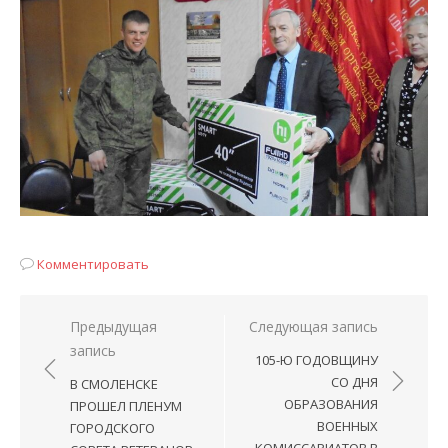
Комментировать
Навигация
Предыдущая
Следующая запись
запись
по
105-Ю ГОДОВЩИНУ
записям
СО ДНЯ
В СМОЛЕНСКЕ
ОБРАЗОВАНИЯ
ПРОШЕЛ ПЛЕНУМ
ВОЕННЫХ
ГОРОДСКОГО
КОМИССАРИАТОВ В