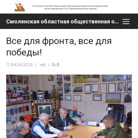
Перейти
к
содержимому
Смоленская областная общественная организация ветеранов (пенсионеров) войны, труда, вооруженных Сил и правоохранительных органов
Все для фронта, все для
победы!
Опубликовано
Автор
04.04.2023
vet
0