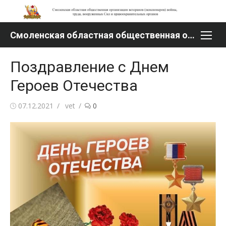
Перейти
к
содержимому
Смоленская областная общественная организация ветеранов (пенсионеров) войны, труда, вооруженных Сил и правоохранительных органов
Поздравление с Днем
Героев Отечества
Опубликовано
Автор
07.12.2021
vet
0