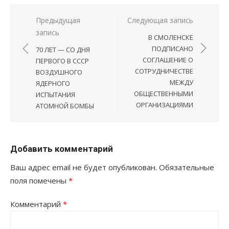
Навигация
Предыдущая
Следующая запись
запись
по
В СМОЛЕНСКЕ
записям
ПОДПИСАНО
70 ЛЕТ — СО ДНЯ
СОГЛАШЕНИЕ О
ПЕРВОГО В СССР
СОТРУДНИЧЕСТВЕ
ВОЗДУШНОГО
МЕЖДУ
ЯДЕРНОГО
ОБЩЕСТВЕННЫМИ
ИСПЫТАНИЯ
ОРГАНИЗАЦИЯМИ
АТОМНОЙ БОМБЫ
Добавить комментарий
Ваш адрес email не будет опубликован.
Обязательные
поля помечены
*
Комментарий
*