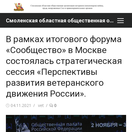
Перейти
к
содержимому
Смоленская областная общественная организация ветеранов (пенсионеров) войны, труда, вооруженных Сил и правоохранительных органов
В рамках итогового форума
«Сообщество» в Москве
состоялась стратегическая
сессия «Перспективы
развития ветеранского
движения России».
Опубликовано
Автор
04.11.2021
vet
0