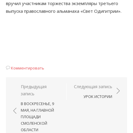
вручил участникам торжества экземпляры третьего
выпуска православного альманаха «Свет Одигитрии».
Комментировать
Навигация
Предыдущая
Следующая запись
запись
по
УРОК ИСТОРИИ
записям
В ВОСКРЕСЕНЬЕ, 9
МАЯ, НА ГЛАВНОЙ
ПЛОЩАДИ
СМОЛЕНСКОЙ
ОБЛАСТИ