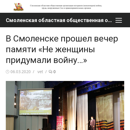
Перейти
к
содержимому
Смоленская областная общественная организация ветеранов (пенсионеров) войны, труда, вооруженных Сил и правоохранительных органов
В Смоленске прошел вечер
памяти «Не женщины
придумали войну…»
Опубликовано
Автор
06.03.2020
vet
0