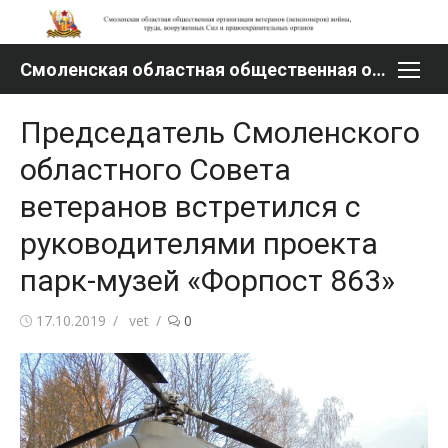
Перейти
к
содержимому
Смоленская областная общественная организация ветеранов (пенсионеров) войны, труда, вооруженных Сил и правоохранительных органов
Председатель Смоленского
областного Совета
ветеранов встретился с
руководителями проекта
парк-музей «Форпост 863»
Опубликовано
Автор
17.10.2019
vet
0