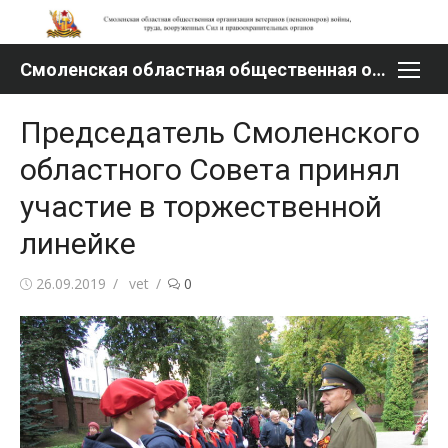
Перейти
к
содержимому
Смоленская областная общественная организация ветеранов (пенсионеров) войны, труда, вооруженных Сил и правоохранительных органов
Председатель Смоленского
областного Совета принял
участие в торжественной
линейке
Опубликовано
Автор
26.09.2019
vet
0