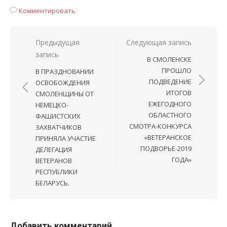
Комментировать
Навигация
Предыдущая
Следующая запись
запись
по
В СМОЛЕНСКЕ
записям
ПРОШЛО
В ПРАЗДНОВАНИИ
ПОДВЕДЕНИЕ
ОСВОБОЖДЕНИЯ
ИТОГОВ
СМОЛЕНЩИНЫ ОТ
ЕЖЕГОДНОГО
НЕМЕЦКО-
ОБЛАСТНОГО
ФАШИСТСКИХ
СМОТРА-КОНКУРСА
ЗАХВАТЧИКОВ
«ВЕТЕРАНСКОЕ
ПРИНЯЛА УЧАСТИЕ
ПОДВОРЬЕ-2019
ДЕЛЕГАЦИЯ
ГОДА»
ВЕТЕРАНОВ
РЕСПУБЛИКИ
БЕЛАРУСЬ.
Добавить комментарий