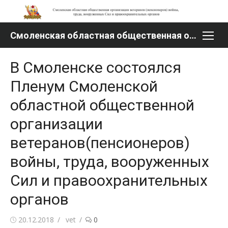
Перейти
к
содержимому
Смоленская областная общественная организация ветеранов (пенсионеров) войны, труда, вооруженных Сил и правоохранительных органов
В Смоленске состоялся
Пленум Смоленской
областной общественной
организации
ветеранов(пенсионеров)
войны, труда, вооруженных
Сил и правоохранительных
органов
Опубликовано
Автор
20.12.2018
vet
0