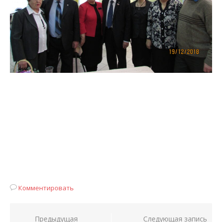
Комментировать
Навигация
Предыдущая
Следующая запись